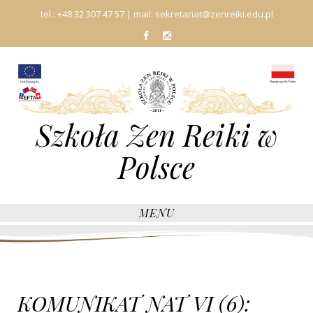
tel.:
+48 32 307 47 57
| mail:
sekretariat@zenreiki.edu.pl
fb
In
Szkoła Zen Reiki w
Polsce
MENU
KOMUNIKAT NAT VI (6):