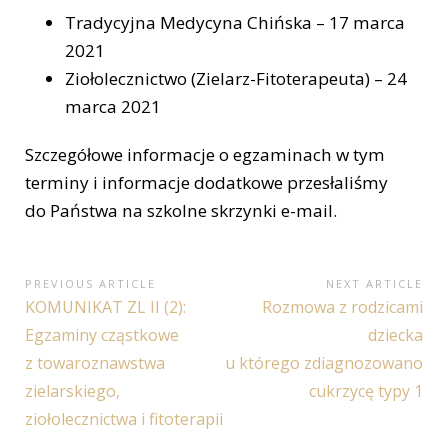
Tradycyjna Medycyna Chińska – 17 marca
2021
Ziołolecznictwo (Zielarz-Fitoterapeuta) – 24
marca 2021
Szczegółowe informacje o egzaminach w tym
terminy i informacje dodatkowe przesłaliśmy
do Państwa na szkolne skrzynki e-mail.
Nawigacja
PREVIOUS ARTICLE
NEXT ARTICLE
Previous
Next
KOMUNIKAT ZL II (2):
Rozmowa z rodzicami
wpisu
Article:
Article:
Egzaminy cząstkowe
dziecka
z towaroznawstwa
u którego zdiagnozowano
zielarskiego,
cukrzycę typy 1
ziołolecznictwa i fitoterapii