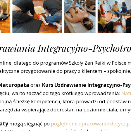
drawiania Integracyjno-Psychotr
line, dlatego do programów Szkoły Zen Reiki w Polsce m
aktyczne przygotowanie do pracy z klientem – spokojnie
Naturopata
oraz
Kurs
Uzdrawianie Integracyjno-Ps
ęciu, warto zacząć od tego krótkiego wprowadzenia:
Nat
ójną ścieżkę kompetencji, która prowadzi od podstaw nat
narzędzia wspierające dobrostan na poziomie ciała, umys
aty
mogą sięgnąć po
pogłębione opracowanie dotyczące