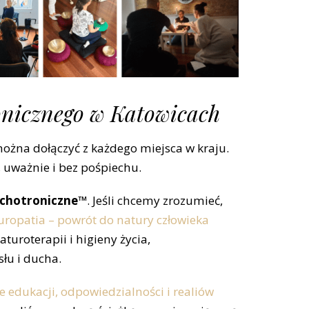
onicznego w Katowicach
ożna dołączyć z każdego miejsca w kraju.
, uważnie i bez pośpiechu.
ychotroniczne™
. Jeśli chcemy zrozumieć,
uropatia – powrót do natury człowieka
uroterapii i higieny życia,
łu i ducha.
 edukacji, odpowiedzialności i realiów