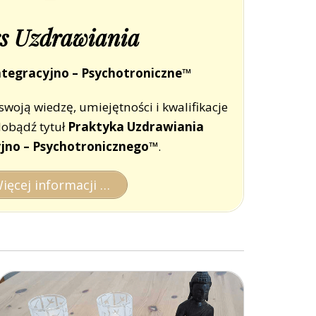
s Uzdrawiania
ntegracyjno – Psychotroniczne™
swoją wiedzę, umiejętności i kwalifikacje
obądź tytuł
Praktyka Uzdrawiania
yjno – Psychotronicznego™
.
ięcej informacji …