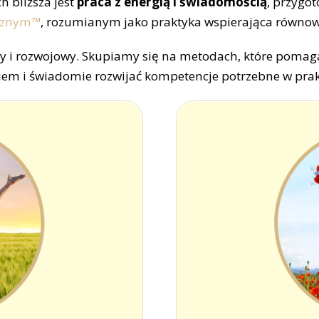
ch bliższa jest
praca z energią i świadomością
, przygo
cznym
™
, rozumianym jako praktyka wspierająca równow
y i rozwojowy. Skupiamy się na metodach, które pomaga
iem i świadomie rozwijać kompetencje potrzebne w prak