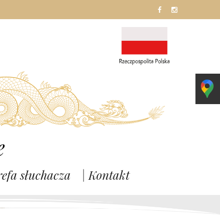
fb
In
e
refa słuchacza
| Kontakt