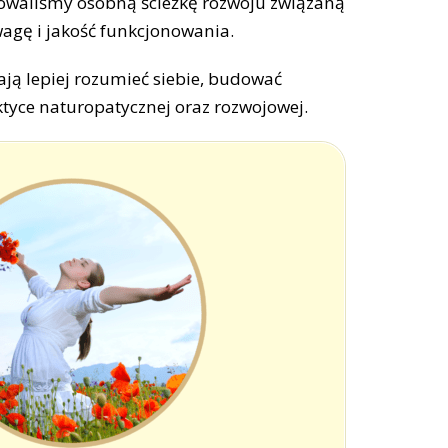
towaliśmy osobną ścieżkę rozwoju związaną
agę i jakość funkcjonowania.
ją lepiej rozumieć siebie, budować
tyce naturopatycznej oraz rozwojowej.