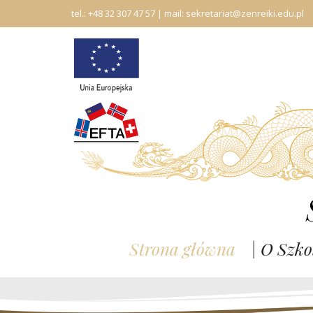
tel.:
+48 32 307 47 57
| mail:
sekretariat@zenreiki.edu.pl
Strona główna
| O Szko