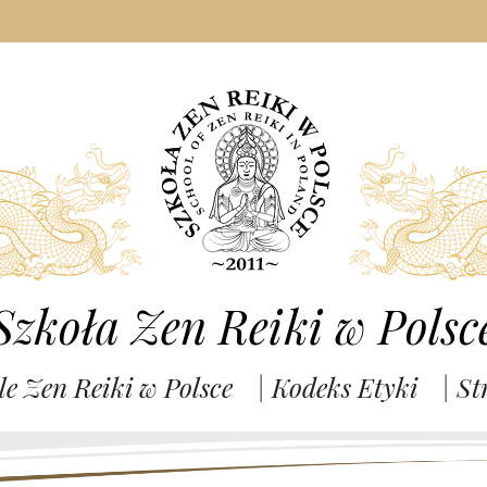
Szkoła Zen Reiki w Polsc
le Zen Reiki w Polsce
| Kodeks Etyki
| St