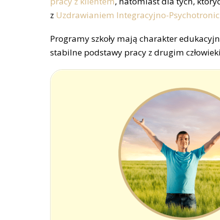
pracy z klientem
, natomiast dla tych, który
z
Uzdrawianiem Integracyjno-Psychotroni
Programy szkoły mają charakter edukacyjn
stabilne podstawy pracy z drugim człowiek