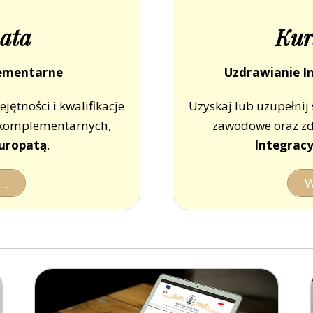
ata
Kur
lementarne
Uzdrawianie I
jętności i kwalifikacje
Uzyskaj lub uzupełnij 
 komplementarnych,
zawodowe oraz zd
uropatą
.
Integrac
 …
W