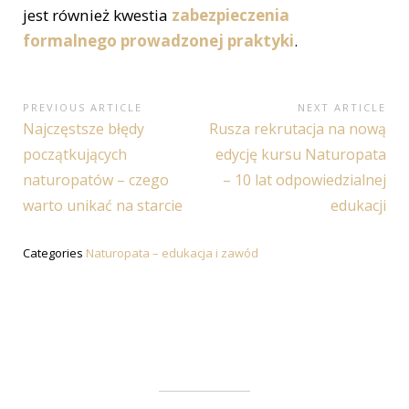
jest również kwestia
zabezpieczenia
formalnego prowadzonej praktyki
.
Nawigacja
PREVIOUS ARTICLE
NEXT ARTICLE
Previous
Next
Najczęstsze błędy
Rusza rekrutacja na nową
wpisu
Article:
Article:
początkujących
edycję kursu Naturopata
naturopatów – czego
– 10 lat odpowiedzialnej
warto unikać na starcie
edukacji
Categories
Naturopata – edukacja i zawód