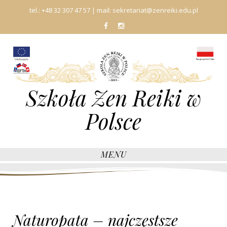
tel.:
+48 32 307 47 57
| mail:
sekretariat@zenreiki.edu.pl
fb
In
Szkoła Zen Reiki w
Polsce
MENU
Naturopata – najczęstsze