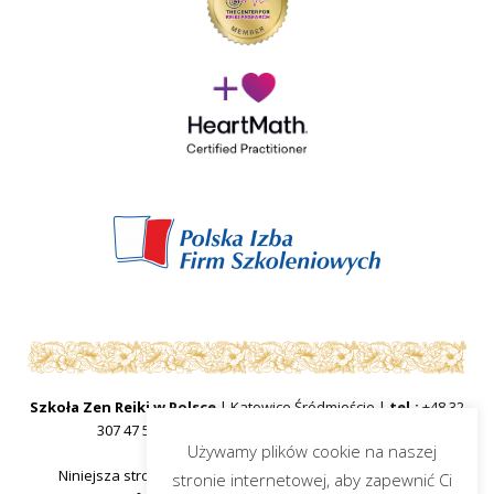
Szkoła Zen Reiki w Polsce
| Katowice Śródmieście |
tel.:
+48 32
307 47 57
|
mail:
sekretariat@zenreiki.edu.pl
Używamy plików cookie na naszej
Niniejsza strona internetowa ma charakter informacyjny
stronie internetowej, aby zapewnić Ci