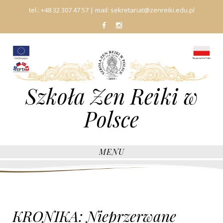
tel.:
+48 32 307 47 57
| mail:
sekretariat@zenreiki.edu.pl
fb
In
Szkoła Zen Reiki w
Polsce
MENU
KRONIKA: Nieprzerwane