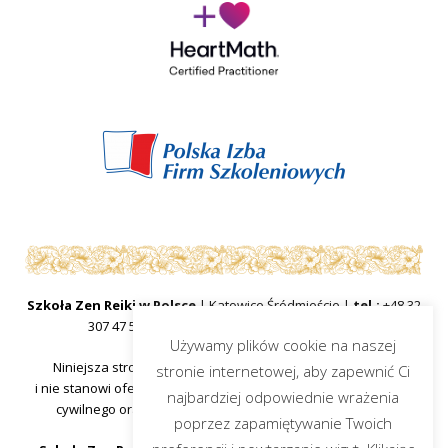
Szkoła Zen Reiki w Polsce
| Katowice Śródmieście |
tel.:
+48 32
307 47 57
|
mail:
sekretariat@zenreiki.edu.pl
Używamy plików cookie na naszej
Niniejsza strona internetowa ma charakter informacyjny
stronie internetowej, aby zapewnić Ci
i nie stanowi oferty handlowej w rozumieniu art.66 §1 kodeksu
najbardziej odpowiednie wrażenia
cywilnego oraz innych właściwych przepisów prawnych.
poprzez zapamiętywanie Twoich