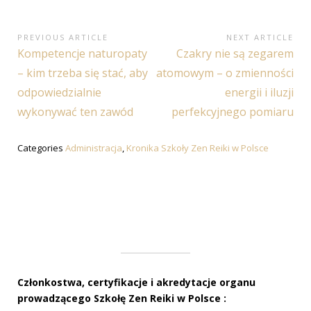
Nawigacja
PREVIOUS ARTICLE
NEXT ARTICLE
Previous
Next
Kompetencje naturopaty
Czakry nie są zegarem
wpisu
Article:
Article:
– kim trzeba się stać, aby
atomowym – o zmienności
odpowiedzialnie
energii i iluzji
wykonywać ten zawód
perfekcyjnego pomiaru
Categories
Administracja
,
Kronika Szkoły Zen Reiki w Polsce
Członkostwa, certyfikacje i akredytacje organu
prowadzącego Szkołę Zen Reiki w Polsce :