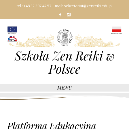
tel.:
+48 32 307 47 57
| mail:
sekretariat@zenreiki.edu.pl
fb
In
Szkoła Zen Reiki w
Polsce
MENU
Platforma Edukacyjna