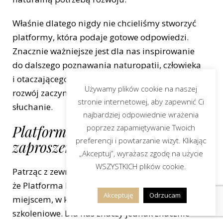
Właśnie dlatego nigdy nie chcieliśmy stworzyć
platformy, która podaje gotowe odpowiedzi.
Znacznie ważniejsze jest dla nas inspirowanie
do dalszego poznawania naturopatii, człowieka
i otaczającego świata. Bo wierzymy, że prawdziwy
Używamy plików cookie na naszej
rozwój zaczyna się wtedy, kiedy kończy się bierne
stronie internetowej, aby zapewnić Ci
słuchanie.
najbardziej odpowiednie wrażenia
Platforma Edukacyjna jest
poprzez zapamiętywanie Twoich
preferencji i powtarzanie wizyt. Klikając
zaproszeniem do wspólnej drogi
„Akceptuj”, wyrażasz zgodę na użycie
WSZYSTKICH plików cookie.
Patrząc z zewnątrz, można odnieść wrażenie,
że Platforma Edukacyjna jest po prostu
Akceptuję
Odrzucam
miejscem, w którym znajdują się materiały
szkoleniowe. Dla nas znaczy jednak znacznie