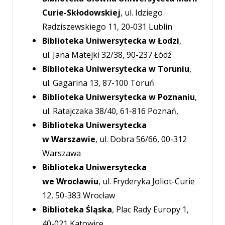
KyYUW1FkMxA?e=53ilvT
Batmanghelidj.
Curie-Skłodowskiej
, ul. Idziego
Numery w wersji drukowanej dostępne
Kalendarium lipiec – grudzień 2023.
Radziszewskiego 11, 20-031 Lublin
Numery w wersji drukowanej dostępne
są w największych polskich bibliotekach
Rekomendacje 2023.
Biblioteka Uniwersytecka w Łodzi
,
są w największych polskich bibliotekach
oraz w czytelni Szkoły Zen Reiki w Polsce,
ul. Jana Matejki 32/38, 90-237 Łódź
oraz w czytelni Szkoły Zen Reiki w Polsce,
Numery w wersji drukowanej dostępne
w Katowicach.
Biblioteka Uniwersytecka w Toruniu
,
w Katowicach.
są w największych polskich bibliotekach
ul. Gagarina 13, 87-100 Toruń
oraz w czytelni Szkoły Zen Reiki w Polsce,
Biblioteka Uniwersytecka w Poznaniu
,
w Katowicach.
ul. Ratajczaka 38/40, 61-816 Poznań,
Biblioteka Uniwersytecka
w Warszawie
, ul. Dobra 56/66, 00-312
Warszawa
Biblioteka Uniwersytecka
we Wrocławiu
, ul. Fryderyka Joliot-Curie
12, 50-383 Wrocław
Biblioteka Śląska
, Plac Rady Europy 1,
40-021 Katowice