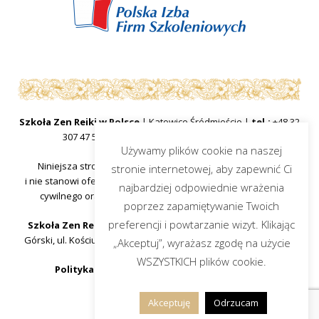
Szkoła Zen Reiki w Polsce
| Katowice Śródmieście |
tel.:
+48 32
307 47 57
|
mail:
sekretariat@zenreiki.edu.pl
Używamy plików cookie na naszej
Niniejsza strona internetowa ma charakter informacyjny
stronie internetowej, aby zapewnić Ci
i nie stanowi oferty handlowej w rozumieniu art.66 §1 kodeksu
najbardziej odpowiednie wrażenia
cywilnego oraz innych właściwych przepisów prawnych.
poprzez zapamiętywanie Twoich
preferencji i powtarzanie wizyt. Klikając
Szkoła Zen Reiki w Polsce
, organ prowadzący Piotr Dacjusz
Górski, ul. Kościuszki 25, 40-048 Katowice, województwo śląskie
„Akceptuj”, wyrażasz zgodę na użycie
WSZYSTKICH plików cookie.
Polityka Prywatności strony www
|
Artykuły
Akceptuję
Odrzucam