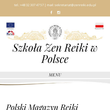
tel.:
+48 32 307 47 57
| mail:
sekretariat@zenreiki.edu.pl
fb
In
Szkoła Zen Reiki w
Polsce
MENU
Polski Magazyn Reiki