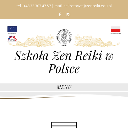
tel.:
+48 32 307 47 57
| mail:
sekretariat@zenreiki.edu.pl
fb
In
Szkoła Zen Reiki w
Polsce
MENU