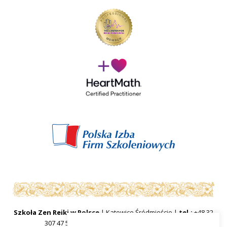
Szkoła Zen Reiki w Polsce
| Katowice Śródmieście |
tel.:
+48 32
307 47 57
|
mail:
sekretariat@zenreiki.edu.pl