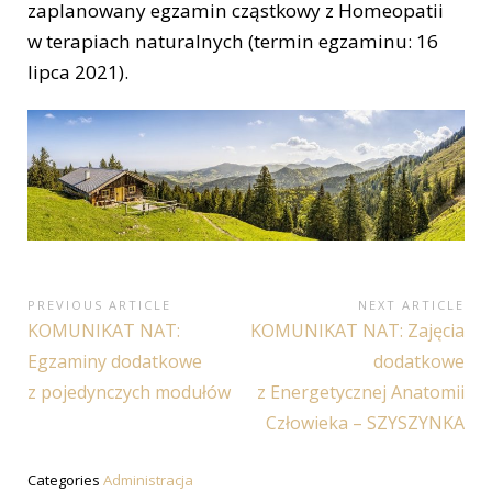
zaplanowany egzamin cząstkowy z Homeopatii
w terapiach naturalnych (termin egzaminu: 16
lipca 2021).
Nawigacja
PREVIOUS ARTICLE
NEXT ARTICLE
Previous
Next
KOMUNIKAT NAT:
KOMUNIKAT NAT: Zajęcia
wpisu
Article:
Article:
Egzaminy dodatkowe
dodatkowe
z pojedynczych modułów
z Energetycznej Anatomii
Człowieka – SZYSZYNKA
Categories
Administracja