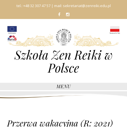
tel.:
+48 32 307 47 57
| mail:
sekretariat@zenreiki.edu.pl
fb
In
Szkoła Zen Reiki w
Polsce
MENU
Przerwa wakacyjna (R: 2021)