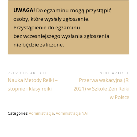
UWAGA!
Do egzaminu mogą przystąpić
osoby, które wysłały zgłoszenie.
Przystąpienie do egzaminu
bez wczesniejszego wysłania zgłoszenia
nie będzie zaliczone.
Nawigacja
PREVIOUS ARTICLE
NEXT ARTICLE
Previous
Next
Nauka Metody Reiki –
Przerwa wakacyjna (R:
wpisu
Article:
Article:
stopnie i klasy reiki
2021) w Szkole Zen Reiki
w Polsce
Categories
Administracja
,
Administracja NAT