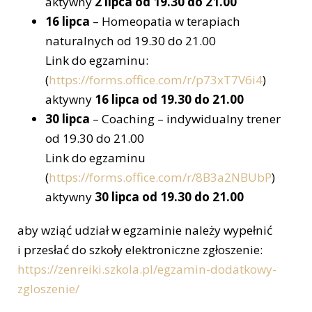
aktywny
2 lipca od 19.30 do 21.00
16 lipca
– Homeopatia w terapiach
naturalnych od 19.30 do 21.00
Link do egzaminu:
(
https://forms.office.com/r/p73xT7V6i4
)
aktywny
16 lipca od 19.30 do 21.00
30 lipca
– Coaching – indywidualny trener
od 19.30 do 21.00
Link do egzaminu
(
https://forms.office.com/r/8B3a2NBUbP
)
aktywny
30 lipca od 19.30 do 21.00
aby wziąć udział w egzaminie należy wypełnić
i przesłać do szkoły elektroniczne zgłoszenie:
https://zenreiki.szkola.pl/egzamin-dodatkowy-
zgloszenie/