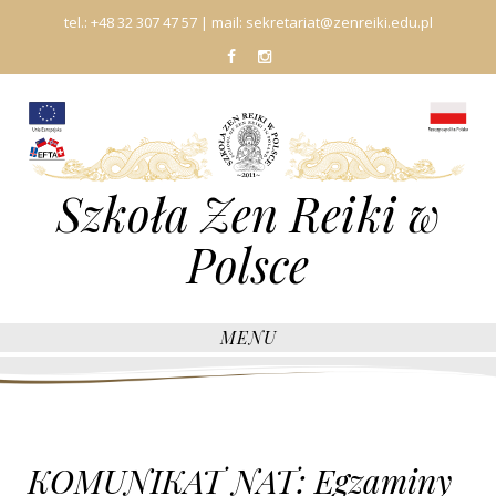
tel.:
+48 32 307 47 57
| mail:
sekretariat@zenreiki.edu.pl
fb
In
Szkoła Zen Reiki w
Polsce
MENU
KOMUNIKAT NAT: Egzaminy