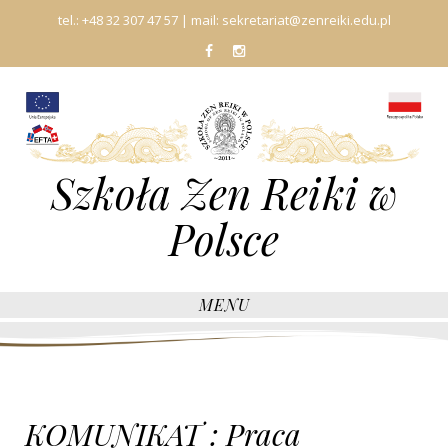
tel.:
+48 32 307 47 57
| mail:
sekretariat@zenreiki.edu.pl
fb
In
Szkoła Zen Reiki w
Polsce
MENU
KOMUNIKAT : Praca