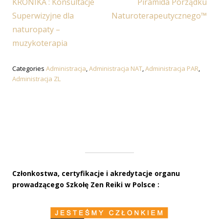
Previous
Next
KRONIKA : Konsultacje
Piramida Porządku
wpisu
Article:
Article:
Superwizyjne dla
Naturoterapeutycznego™
naturopaty –
muzykoterapia
Categories
Administracja
,
Administracja NAT
,
Administracja PAR
,
Administracja ZL
Członkostwa, certyfikacje i akredytacje organu
prowadzącego Szkołę Zen Reiki w Polsce :