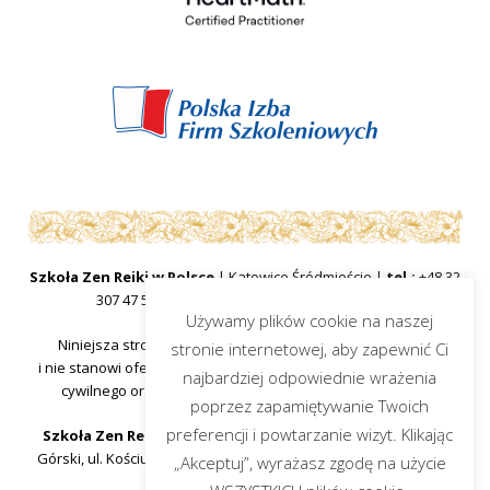
Szkoła Zen Reiki w Polsce
| Katowice Śródmieście |
tel.:
+48 32
307 47 57
|
mail:
sekretariat@zenreiki.edu.pl
Używamy plików cookie na naszej
Niniejsza strona internetowa ma charakter informacyjny
stronie internetowej, aby zapewnić Ci
i nie stanowi oferty handlowej w rozumieniu art.66 §1 kodeksu
najbardziej odpowiednie wrażenia
cywilnego oraz innych właściwych przepisów prawnych.
poprzez zapamiętywanie Twoich
preferencji i powtarzanie wizyt. Klikając
Szkoła Zen Reiki w Polsce
, organ prowadzący Piotr Dacjusz
Górski, ul. Kościuszki 25, 40-048 Katowice, województwo śląskie
„Akceptuj”, wyrażasz zgodę na użycie