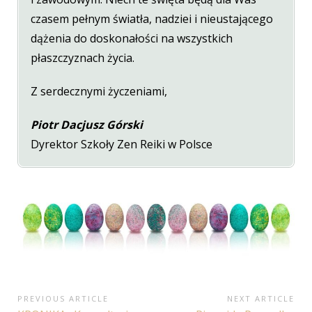
czasem pełnym światła, nadziei i nieustającego
dążenia do doskonałości na wszystkich
płaszczyznach życia.
Z serdecznymi życzeniami,
Piotr Dacjusz Górski
Dyrektor Szkoły Zen Reiki w Polsce
Nawigacja
PREVIOUS ARTICLE
NEXT ARTICLE