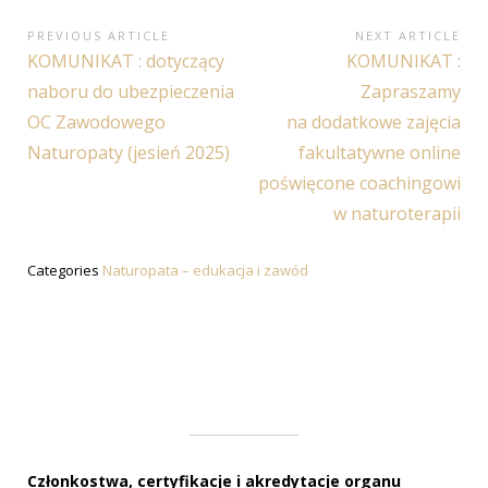
Nawigacja
PREVIOUS ARTICLE
NEXT ARTICLE
Previous
Next
KOMUNIKAT : dotyczący
KOMUNIKAT :
wpisu
Article:
Article:
naboru do ubezpieczenia
Zapraszamy
OC Zawodowego
na dodatkowe zajęcia
Naturopaty (jesień 2025)
fakultatywne online
poświęcone coachingowi
w naturoterapii
Categories
Naturopata – edukacja i zawód
Członkostwa, certyfikacje i akredytacje organu