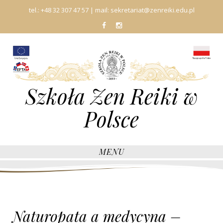
tel.:
+48 32 307 47 57
| mail:
sekretariat@zenreiki.edu.pl
fb
In
Szkoła Zen Reiki w
Polsce
MENU
Naturopata a medycyna –