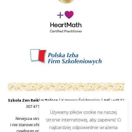
Szkoła Zen Reiki w Polsce
| Katowice Śródmieście |
tel.:
+48 32
307 47 57
|
mail:
sekretariat@zenreiki.edu.pl
Używamy plików cookie na naszej
Niniejsza strona internetowa ma charakter informacyjny
stronie internetowej, aby zapewnić Ci
i nie stanowi oferty handlowej w rozumieniu art.66 §1 kodeksu
najbardziej odpowiednie wrażenia
cywilnego oraz innych właściwych przepisów prawnych.