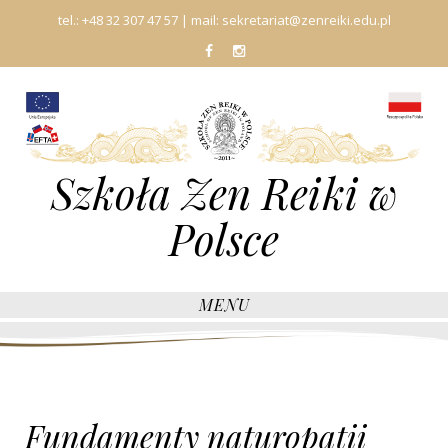
tel.:
+48 32 307 47 57
| mail:
sekretariat@zenreiki.edu.pl
fb
In
Szkoła Zen Reiki w
Polsce
MENU
Fundamenty naturopatii