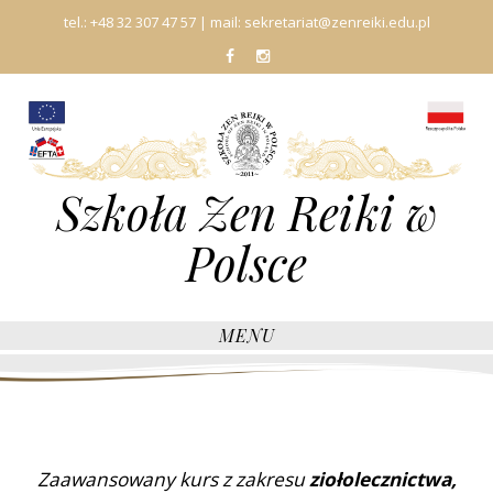
tel.:
+48 32 307 47 57
| mail:
sekretariat@zenreiki.edu.pl
fb
In
Szkoła Zen Reiki w
Polsce
MENU
Zaawansowany kurs z zakresu
ziołolecznictwa,