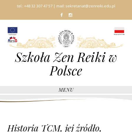
tel.:
+48 32 307 47 57
| mail:
sekretariat@zenreiki.edu.pl
fb
In
Szkoła Zen Reiki w
Polsce
MENU
Historia TCM, jej źródło,