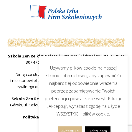
Szkoła Zen Reiki w Polsce
| Katowice Śródmieście |
tel.:
+48 32
307 47 57
|
mail:
sekretariat@zenreiki.edu.pl
Używamy plików cookie na naszej
Niniejsza strona internetowa ma charakter informacyjny
stronie internetowej, aby zapewnić Ci
i nie stanowi oferty handlowej w rozumieniu art.66 §1 kodeksu
najbardziej odpowiednie wrażenia
cywilnego oraz innych właściwych przepisów prawnych.
poprzez zapamiętywanie Twoich
preferencji i powtarzanie wizyt. Klikając
Szkoła Zen Reiki w Polsce
, organ prowadzący Piotr Dacjusz
Górski, ul. Kościuszki 25, 40-048 Katowice, województwo śląskie
„Akceptuj”, wyrażasz zgodę na użycie
WSZYSTKICH plików cookie.
Polityka Prywatności strony www
|
Artykuły
Akceptuję
Odrzucam