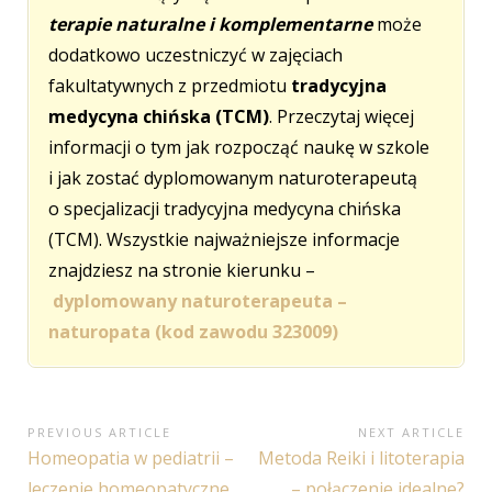
terapie naturalne i komplementarne
może
dodatkowo uczestniczyć w zajęciach
fakultatywnych z przedmiotu
tradycyjna
medycyna chińska (TCM)
. Przeczytaj więcej
informacji o tym jak rozpocząć naukę w szkole
i jak zostać dyplomowanym naturoterapeutą
o specjalizacji tradycyjna medycyna chińska
(TCM). Wszystkie najważniejsze informacje
znajdziesz na stronie kierunku –
dyplomowany naturoterapeuta –
naturopata (kod zawodu 323009)
Nawigacja
PREVIOUS ARTICLE
NEXT ARTICLE
Previous
Next
Homeopatia w pediatrii –
Metoda Reiki i litoterapia
wpisu
Article:
Article:
leczenie homeopatyczne
– połączenie idealne?