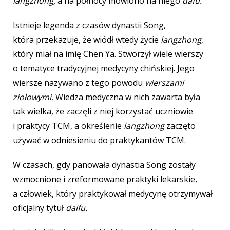
langzhong,
a na północy mówiono na niego
dafu.
Istnieje legenda z czasów dynastii Song,
która przekazuje, że wiódł wtedy życie
langzhong
,
który miał na imię Chen Ya. Stworzył wiele wierszy
o tematyce tradycyjnej medycyny chińskiej. Jego
wiersze nazywano z tego powodu
wierszami
ziołowymi.
Wiedza medyczna w nich zawarta była
tak wielka, że zaczęli z niej korzystać uczniowie
i praktycy TCM, a określenie
langzhong
zaczęto
używać w odniesieniu do praktykantów TCM.
W czasach, gdy panowała dynastia Song zostały
wzmocnione i zreformowane praktyki lekarskie,
a człowiek, który praktykował medycynę otrzymywał
oficjalny tytuł
daifu.