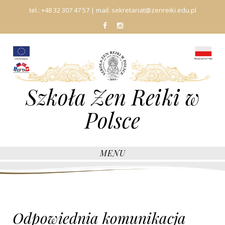
tel.:
+48 32 307 47 57
| mail:
sekretariat@zenreiki.edu.pl
fb
In
Szkoła Zen Reiki w
Polsce
MENU
Odpowiednia komunikacja