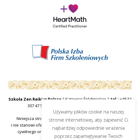
Szkoła Zen Reiki w Polsce
| Katowice Śródmieście |
tel.:
+48 32
307 47 57
|
mail:
sekretariat@zenreiki.edu.pl
Używamy plików cookie na naszej
Niniejsza strona internetowa ma charakter informacyjny
stronie internetowej, aby zapewnić Ci
i nie stanowi oferty handlowej w rozumieniu art.66 §1 kodeksu
najbardziej odpowiednie wrażenia
cywilnego oraz innych właściwych przepisów prawnych.
poprzez zapamiętywanie Twoich