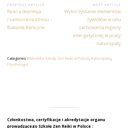
Nawigacja
PREVIOUS ARTICLE
NEXT ARTICLE
Previous
Next
Reiki a depresja
Wykorzystanie elementów
wpisu
Article:
Article:
i samoocena stresu –
żywiołów w celu
Badanie Kliniczne
zachowania higieny
energetycznej w pracy
naturopaty
Categories
Biblioteka Szkoły Zen Reiki w Polsce
,
Naturopata
,
Psychologia
Członkostwa, certyfikacje i akredytacje organu
prowadzącego Szkołę Zen Reiki w Polsce :