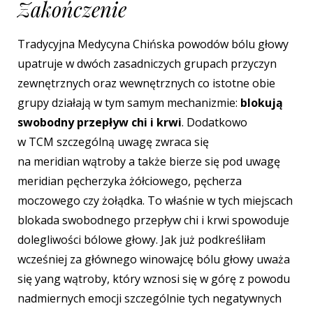
Zakończenie
Tradycyjna Medycyna Chińska powodów bólu głowy
upatruje w dwóch
zasadniczych
grupach przyczyn
zewnętrznych oraz wewnętrznych co istotne obie
grupy działają w tym samym
mechanizmi
e
:
blokują
swobodny przepływ chi i krwi
. Dodatkowo
w TCM
szczególną
uwagę
zwraca się
na
meridian
wątroby a także bierze się pod uwagę
meridian
p
ęcherzyka
żółciowego, pęcherza
moczowego czy ż
ołądka. To
właśnie w
tych miejscach
blokada swobodnego
przepływ
chi i krwi
spowoduje
dolegliwości bólowe
głowy.
Jak
już podkreśliłam
wcześniej za głównego winowajcę bólu głowy uważa
się
yang
w
ątroby
, który wznosi się w górę z powodu
nadmiernych emocji
szczególnie
tych negatywnych