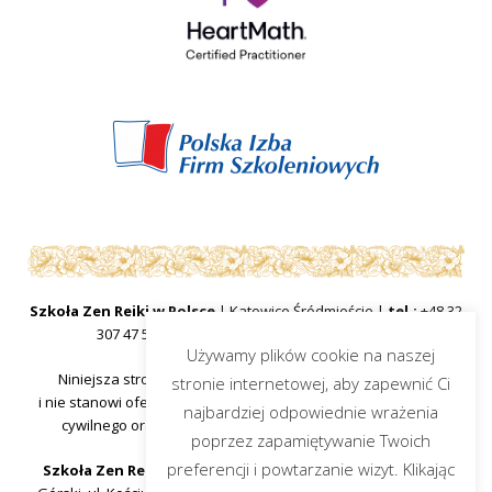
Szkoła Zen Reiki w Polsce
| Katowice Śródmieście |
tel.:
+48 32
307 47 57
|
mail:
sekretariat@zenreiki.edu.pl
Używamy plików cookie na naszej
Niniejsza strona internetowa ma charakter informacyjny
stronie internetowej, aby zapewnić Ci
i nie stanowi oferty handlowej w rozumieniu art.66 §1 kodeksu
najbardziej odpowiednie wrażenia
cywilnego oraz innych właściwych przepisów prawnych.
poprzez zapamiętywanie Twoich
preferencji i powtarzanie wizyt. Klikając
Szkoła Zen Reiki w Polsce
, organ prowadzący Piotr Dacjusz