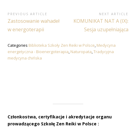
Nawigacja
PREVIOUS ARTICLE
NEXT ARTICLE
Previous
Next
Zastosowanie wahadeł
KOMUNIKAT NAT A (IX):
wpisu
Article:
Article:
w energoterapii
Sesja uzupełniająca
Categories
Biblioteka Szkoły Zen Reiki w Polsce
,
Medycyna
energetyczna - Bioenergoterapia
,
Naturopata
,
Tradycyjna
medycyna chińska
Członkostwa, certyfikacje i akredytacje organu
prowadzącego Szkołę Zen Reiki w Polsce :