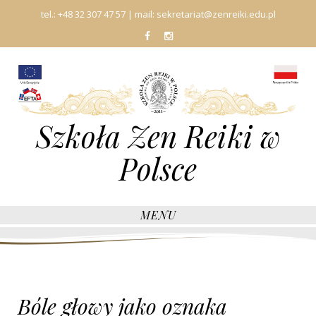
tel.:
+48 32 307 47 57
| mail:
sekretariat@zenreiki.edu.pl
fb
In
Szkoła Zen Reiki w
Polsce
MENU
Bóle głowy jako oznaka