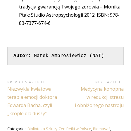
tradycja gwarancją Twojego zdrowia – Monika
Ptak; Studio Astropsychologii 2012; ISBN: 978-
83-7377-674-6
Autor:
 Marek Ambrosiewicz (NAT)
Nawigacja
PREVIOUS ARTICLE
NEXT ARTICLE
Previous
Next
Niezwykła kwiatowa
Medycyna konopna
wpisu
Article:
Article:
terapia emocji doktora
w redukcji stresu
Edwarda Bacha, czyli
i obniżonego nastroju
„krople dla duszy”
Categories
Biblioteka Szkoły Zen Reiki w Polsce
,
Biomasaż
,