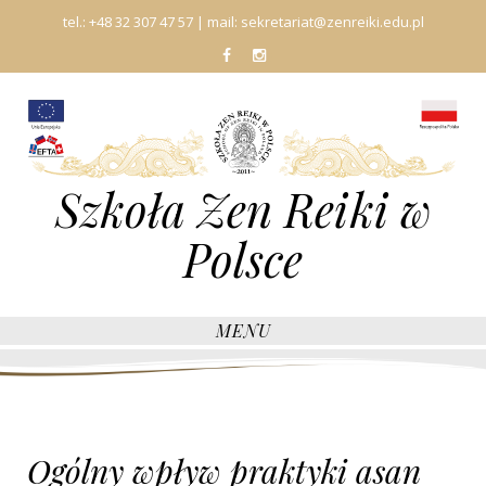
tel.:
+48 32 307 47 57
| mail:
sekretariat@zenreiki.edu.pl
fb
In
Szkoła Zen Reiki w
Polsce
MENU
Ogólny wpływ praktyki asan