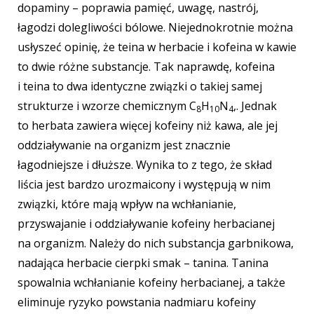
dopaminy – poprawia pamięć, uwagę, nastrój,
łagodzi dolegliwości bólowe. Niejednokrotnie można
usłyszeć opinię, że teina w herbacie i kofeina w kawie
to dwie różne substancje. Tak naprawdę, kofeina
i teina to dwa identyczne związki o takiej samej
strukturze i wzorze chemicznym C
H
N
,. Jednak
8
10
4
to herbata zawiera więcej kofeiny niż kawa, ale jej
oddziaływanie na organizm jest znacznie
łagodniejsze i dłuższe. Wynika to z tego, że skład
liścia jest bardzo urozmaicony i występują w nim
związki, które mają wpływ na wchłanianie,
przyswajanie i oddziaływanie kofeiny herbacianej
na organizm. Należy do nich substancja garbnikowa,
nadająca herbacie cierpki smak – tanina. Tanina
spowalnia wchłanianie kofeiny herbacianej, a także
eliminuje ryzyko powstania nadmiaru kofeiny