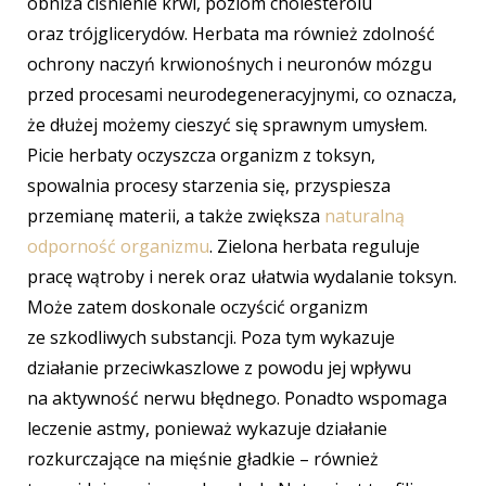
obniża ciśnienie krwi, poziom cholesterolu
oraz trójglicerydów. Herbata ma również zdolność
ochrony naczyń krwionośnych i neuronów mózgu
przed procesami neurodegeneracyjnymi, co oznacza,
że dłużej możemy cieszyć się sprawnym umysłem.
Picie herbaty oczyszcza organizm z toksyn,
spowalnia procesy starzenia się, przyspiesza
przemianę materii, a także zwiększa
naturalną
odporność organizmu
. Zielona herbata reguluje
pracę wątroby i nerek oraz ułatwia wydalanie toksyn.
Może zatem doskonale oczyścić organizm
ze szkodliwych substancji. Poza tym wykazuje
działanie przeciwkaszlowe z powodu jej wpływu
na aktywność nerwu błędnego. Ponadto wspomaga
leczenie astmy, ponieważ wykazuje działanie
rozkurczające na mięśnie gładkie – również