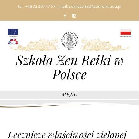
tel.:
+48 32 307 47 57
| mail:
sekretariat@zenreiki.edu.pl
fb
In
Szkoła Zen Reiki w
Polsce
MENU
Lecznicze właściwości zielonej