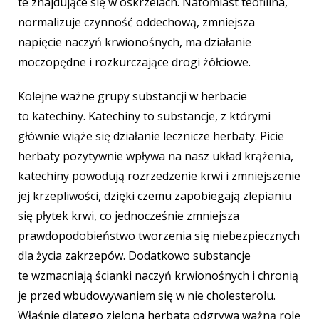
te znajdujące się w oskrzelach. Natomiast teofilina,
normalizuje czynność oddechową, zmniejsza
napięcie naczyń krwionośnych, ma działanie
moczopędne i rozkurczające drogi żółciowe.
Kolejne ważne grupy substancji w herbacie
to katechiny. Katechiny to substancje,
z którymi
głównie wiąże się działanie lecznicze herbaty. Picie
herbaty pozytywnie wpływa na nasz układ krążenia,
katechiny powodują rozrzedzenie krwi i zmniejszenie
jej krzepliwości, dzięki czemu zapobiegają zlepianiu
się płytek krwi, co jednocześnie zmniejsza
prawdopodobieństwo tworzenia się niebezpiecznych
dla życia zakrzepów. Dodatkowo substancje
te wzmacniają ścianki naczyń krwionośnych i chronią
je przed wbudowywaniem się w nie cholesterolu.
Właśnie dlatego zielona herbata odgrywa ważną rolę