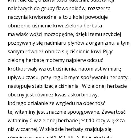
należących do grupy flawonoidów, rozszerza
naczynia krwionośne, a to z kolei powoduje
obniżenie ciśnienie krwi. Zielona herbata
ma właściwości moczopędne, dzięki temu szybciej
pozbywamy się nadmiaru płynów z organizmu, a tym
samym również obniża się ciśnienie krwi. Pijąc
zieloną herbatę możemy najpierw odczuć
krótkotrwały wzrost ciśnienia, natomiast w miarę
upływu czasu, przy regularnym spożywaniu herbaty,
następuje stabilizacja ciśnienia. W zielonej herbacie
obecny jest również kwas askorbinowy,
którego działanie ze względu na obecność
tej witaminy jest znacznie spotęgowane. Zawartość
witaminy C w zielonej herbacie jest 10 razy większa
niż w czarnej. W składzie herbaty znajdują się
również witaminy: B1, B2, PP, A, K i E. Herbata