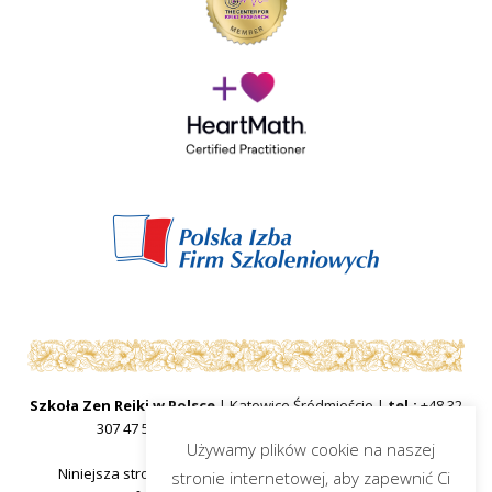
Szkoła Zen Reiki w Polsce
| Katowice Śródmieście |
tel.:
+48 32
307 47 57
|
mail:
sekretariat@zenreiki.edu.pl
Używamy plików cookie na naszej
Niniejsza strona internetowa ma charakter informacyjny
stronie internetowej, aby zapewnić Ci