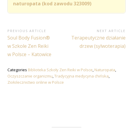
naturopata (kod zawodu 323009)
Nawigacja
PREVIOUS ARTICLE
NEXT ARTICLE
Previous
Next
Soul Body Fusion®
Terapeutyczne działanie
wpisu
Article:
Article:
w Szkole Zen Reiki
drzew (sylwoterapia)
w Polsce – Katowice
Categories
Biblioteka Szkoły Zen Reiki w Polsce
,
Naturopata
,
Oczyszczanie organizmu
,
Tradycyjna medycyna chińska
,
Ziołolecznictwo online w Polsce